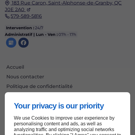
183 Rue Caron,
Saint-Alphonse-de-Granby, QC
J0E 2A0
579-589-5816
Intervention :
24/7
Administratif | Lun - Ven :
07h - 17h
Accueil
Nous contacter
Politique de confidentialité
Plan du site
Your privacy is our priority
We use Cookies to improve user experience by
Haut de page
personalising content and ads, as well as
analyzing traffic and optimizing social networks